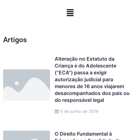
Ir
Menu
para
o
conteúdo
Artigos
Alteração no Estatuto da
Criança e do Adolescente
(“ECA”) passa a exigir
autorização judicial para
menores de 16 anos viajarem
desacompanhados dos pais ou
do responsável legal
6 de junho de 2019
O Direito Fundamental à