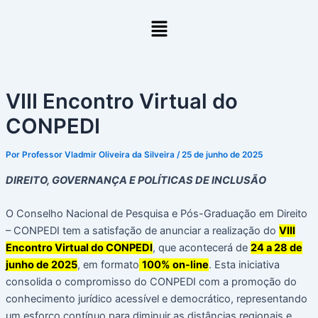
Ir
Menu
para
o
conteúdo
VIII Encontro Virtual do
CONPEDI
Por
Professor Vladmir Oliveira da Silveira
/
25 de junho de 2025
DIREITO, GOVERNANÇA E POLÍTICAS DE INCLUSÃO
O Conselho Nacional de Pesquisa e Pós-Graduação em Direito
– CONPEDI tem a satisfação de anunciar a realização do
VIII
Encontro Virtual do CONPEDI
, que acontecerá de
24 a 28 de
junho de 2025
, em formato
100% on-line
. Esta iniciativa
consolida o compromisso do CONPEDI com a promoção do
conhecimento jurídico acessível e democrático, representando
um esforço contínuo para diminuir as distâncias regionais e